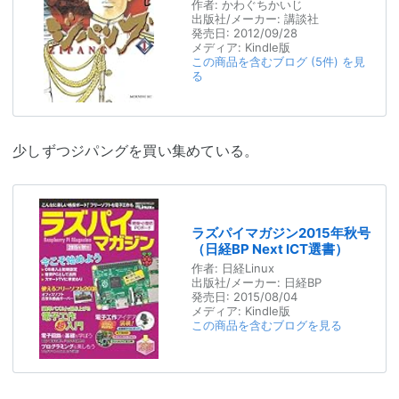
作者:
かわぐちかいじ
出版社/メーカー:
講談社
発売日:
2012/09/28
メディア:
Kindle版
この商品を含むブログ (5件) を見
る
少しずつジパングを買い集めている。
ラズパイマガジン2015年秋号
（日経BP Next ICT選書）
作者:
日経Linux
出版社/メーカー:
日経BP
発売日:
2015/08/04
メディア:
Kindle版
この商品を含むブログを見る