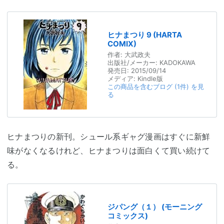
ヒナまつり 9 (HARTA
COMIX)
作者:
大武政夫
出版社/メーカー:
KADOKAWA
発売日:
2015/09/14
メディア:
Kindle版
この商品を含むブログ (1件) を見
る
ヒナまつりの新刊。シュール系ギャグ漫画はすぐに新鮮
味がなくなるけれど、ヒナまつりは面白くて買い続けて
る。
ジパング（１） (モーニング
コミックス)