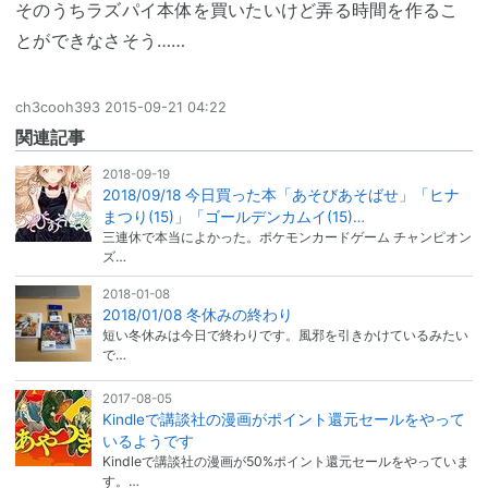
そのうちラズパイ本体を買いたいけど弄る時間を作るこ
とができなさそう……
ch3cooh393
2015-09-21 04:22
関連記事
2018-09-19
2018/09/18 今日買った本「あそびあそばせ」「ヒナ
まつり(15)」「ゴールデンカムイ(15)…
三連休で本当によかった。ポケモンカードゲーム チャンピオン
ズ…
2018-01-08
2018/01/08 冬休みの終わり
短い冬休みは今日で終わりです。風邪を引きかけているみたい
で…
2017-08-05
Kindleで講談社の漫画がポイント還元セールをやって
いるようです
Kindleで講談社の漫画が50%ポイント還元セールをやっていま
す。…