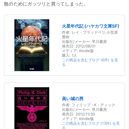
散のためにガッツリと買ってしまった。
火星年代記 (ハヤカワ文庫SF)
作者:
レイ・ブラッドベリ,小笠原
豊樹
出版社/メーカー:
早川書房
発売日:
2012/08/01
メディア:
Kindle版
購入
: 1人
この商品を含むブログ (6件) を見
る
高い城の男
作者:
フィリップ・K・ディック
出版社/メーカー:
早川書房
発売日:
2012/11/30
メディア:
Kindle版
この商品を含むブログ (13件) を見
る