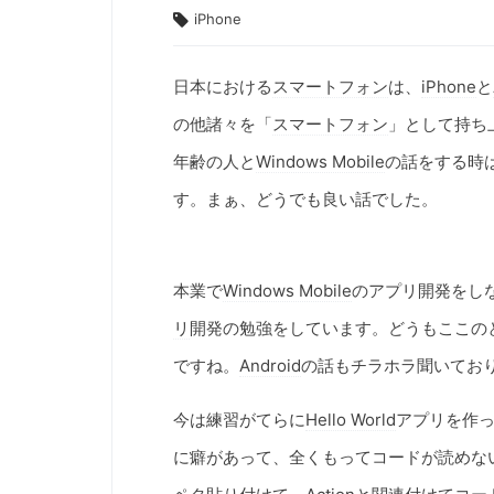
iPhone
日本における
スマートフォン
は、
iPhone
と
の他諸々を「
スマートフォン
」として持ち
年齢の人と
Windows Mobile
の話をする時
す。まぁ、どうでも良い話でした。
本業で
Windows Mobile
のアプリ開発をし
リ
開発の勉強をしています。どうもここの
ですね。
Android
の話もチラホラ聞いてお
今は練習がてらに
Hello World
アプリを作
に癖があって、全くもってコードが読めないんだけど