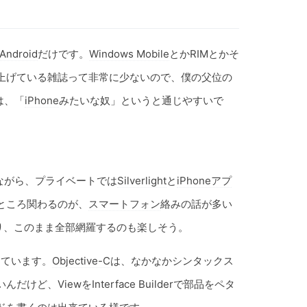
Android
だけです。
Windows Mobile
とかRIMとかそ
上げている雑誌って非常に少ないので、僕の父位の
は、「
iPhone
みたいな奴」というと通じやすいで
ながら、プライベートでは
Silverlight
と
iPhoneアプ
ところ関わるのが、
スマートフォン
絡みの話が多い
り、このまま全部網羅するのも楽しそう。
っています。
Objective-C
は、なかなかシンタックス
、ViewをInterface Builderで部品をペタ