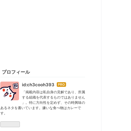
プロフィール
id:ch3cooh393
はて
なブ
「掲載内容は私自身の見解であり、所属
する組織を代表するものではありません
ログ
」。特に方向性を定めず、その時興味の
Pro
あるネタを書いています。嫌いな食べ物はカレーで
す。