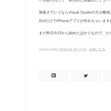
ペタ貼り付けて、Actionと関連付けてコ
簡単さでいうなら
Visual Studio
の方が断然
GUI
だけで
iPhoneアプリ
が作れちゃいます
まだ昨日今日から始めたばかりなので、だ
ch3cooh393
2010-05-26 17:14
読者になる