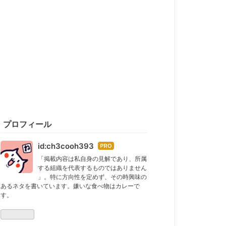
プロフィール
id:ch3cooh393
はて
なブ
「掲載内容は私自身の見解であり、所属
する組織を代表するものではありません
ログ
」。特に方向性を定めず、その時興味の
Pro
あるネタを書いています。嫌いな食べ物はカレーで
す。