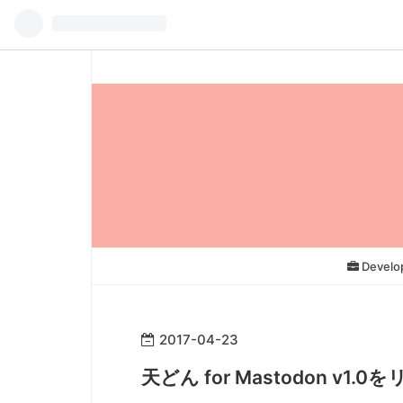
Develo
2017
-
04
-
23
天どん for Mastodon v1